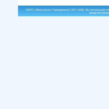
©МУП г.Минусинска "Горводоканал",2011-2026. Мы используем coo
предусмотренны