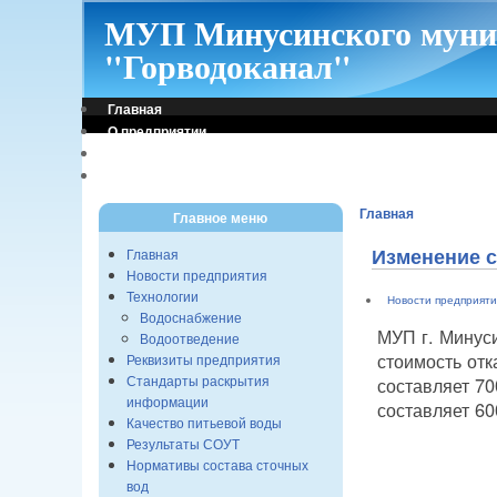
МУП Минусинского муни
"Горводоканал"
Главная
О предприятии
Контакты
Режим работы
Главная
Главное меню
Изменение с
Главная
Новости предприятия
Технологии
Новости предприяти
Водоснабжение
МУП г. Минуси
Водоотведение
стоимость отк
Реквизиты предприятия
Стандарты раскрытия
составляет 70
информации
составляет 60
Качество питьевой воды
Результаты СОУТ
Нормативы состава сточных
вод