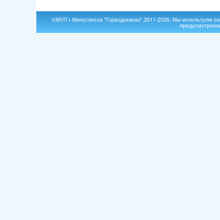
©МУП г.Минусинска "Горводоканал",2011-2026. Мы используем coo
предусмотренны