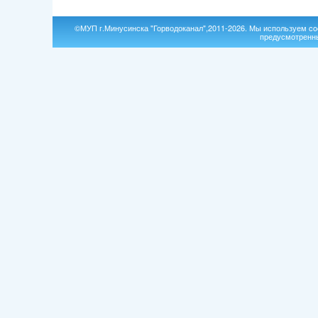
©МУП г.Минусинска "Горводоканал",2011-2026. Мы используем coo
предусмотренны