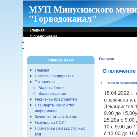
МУП Минусинского муни
"Горводоканал"
Главная
О предприятии
Контакты
Режим работы
Главная
Главное меню
Отключение
Главная
Новости предприятия
Технологии
Новости предприяти
Водоснабжение
18.04.2022 г.
Водоотведение
отключена ул.
Реквизиты предприятия
Стандарты раскрытия
Декабристов.1
информации
9.00 до 15.00у
Качество питьевой воды
25,26а с 9.00
Результаты СОУТ
10 с 9.00 до 
Нормативы состава сточных
с 13.00 до 16.
вод