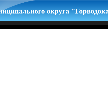
иципального округа "Горводок